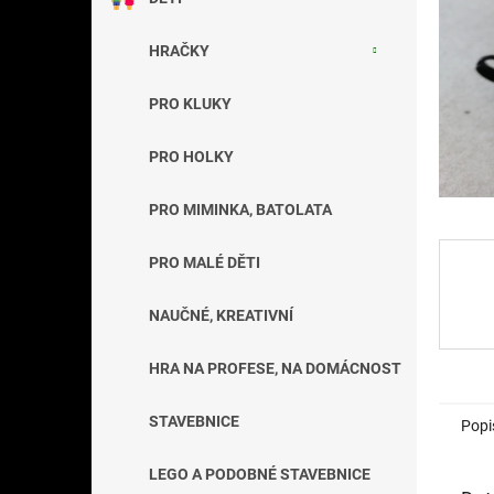
a
n
HRAČKY
e
l
PRO KLUKY
PRO HOLKY
PRO MIMINKA, BATOLATA
PRO MALÉ DĚTI
NAUČNÉ, KREATIVNÍ
HRA NA PROFESE, NA DOMÁCNOST
STAVEBNICE
Popi
LEGO A PODOBNÉ STAVEBNICE