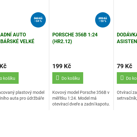
560 Kč
399 Kč
–64 %
–50 %
ADNÍ AUTO
PORSCHE 356B 1:24
DODÁVKA
BÁŘSKÉ VELKÉ
(HR2.12)
ASISTEN
.15)
 Kč
199 Kč
79 Kč
o košíku
Do košíku
Do ko
acovaný plastový model
Kovový model Porsche 356B v
Otvírací za
ního auta pro údržbáře
měřítku 1:24. Model má
setrvačník,
otevírací dveře a zadní kapotu.