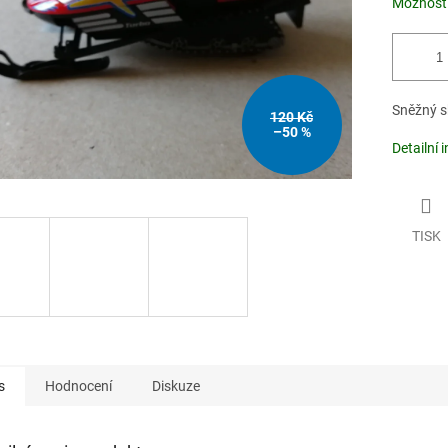
Možnosti
Sněžný s
120 Kč
–50 %
Detailní 
TISK
s
Hodnocení
Diskuze