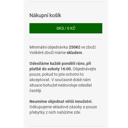
Nákupní košík
0
KS /
0 KČ
Minimální objednávka
250Kč
ve zboží.
Veškěré zboží máme
skladem
.
Odesíláme každé pondělí ráno, při
platbě do soboty 16:00.
Objednávejte
pouze, pokud to jste ochotni to
akceptovat. V současné době nám
situace bohužel nedovoluje odesílat
častěji.
Neumíme objednat větší množství.
Odkupujeme skladové zásoby a pouze
přebytky z nich nabízíme zde.