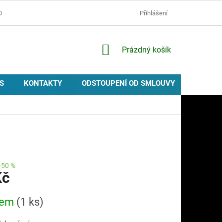
D
OCHRANA OSOBNÍCH ÚDAJŮ
ZÁSADY POUŽÍVÁNÍ COOKIES
Přihlášení
NÁKUPNÍ
Prázdný košík
KOŠÍK
S
KONTAKTY
ODSTOUPENÍ OD SMLOUVY
PROVIZ
–50 %
Kč
dem
(1 ks)