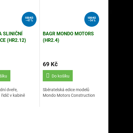
150 Kč
150 Kč
–47 %
–54 %
 SLINIČNÍ
BAGR MONDO MOTORS
CE (HR2.12)
(HR2.4)
69 Kč
šíku
Do košíku
dní dveře,
Sběratelská edice modelů
 řidič v kabině
Mondo Motors Construction