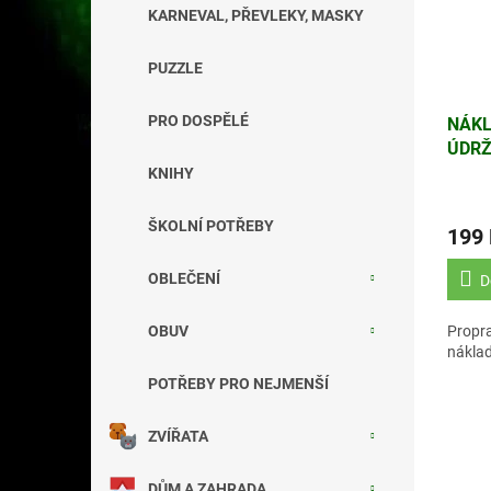
KARNEVAL, PŘEVLEKY, MASKY
PUZZLE
PRO DOSPĚLÉ
NÁKL
ÚDRŽ
(HR2
KNIHY
ŠKOLNÍ POTŘEBY
199
OBLEČENÍ
D
Propr
OBUV
náklad
POTŘEBY PRO NEJMENŠÍ
ZVÍŘATA
DŮM A ZAHRADA