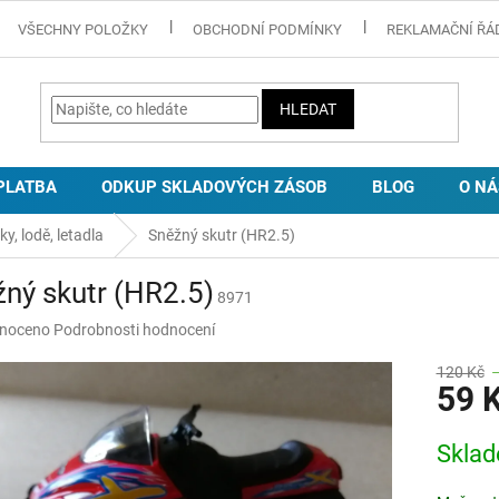
VŠECHNY POLOŽKY
OBCHODNÍ PODMÍNKY
REKLAMAČNÍ ŘÁ
HLEDAT
PLATBA
ODKUP SKLADOVÝCH ZÁSOB
BLOG
O NÁ
ky, lodě, letadla
Sněžný skutr (HR2.5)
ný skutr (HR2.5)
8971
né
noceno
Podrobnosti hodnocení
ní
u
120 Kč
59 
Měrná
Skla
cena:
ek.