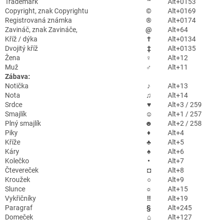
Trademark
™
Alt+0153
Copyright, znak Copyrightu
©
Alt+0169
Registrovaná známka
®
Alt+0174
Zavináč, znak Zavináče,
@
Alt+64
Kříž / dýka
†
Alt+0134
Dvojitý kříž
‡
Alt+0135
Žena
♀
Alt+12
Muž
♂
Alt+11
Zábava:
Notička
♪
Alt+13
Nota
♫
Alt+14
Srdce
♥
Alt+3 / 259
Smajlík
☺
Alt+1 / 257
Plný smajlík
☻
Alt+2 / 258
Piky
♦
Alt+4
Kříže
♣
Alt+5
Káry
♠
Alt+6
Kolečko
•
Alt+7
Čtevereček
◘
Alt+8
Kroužek
○
Alt+9
Slunce
☼
Alt+15
Vykřičníky
‼
Alt+19
Paragraf
§
Alt+245
Domeček
⌂
Alt+127