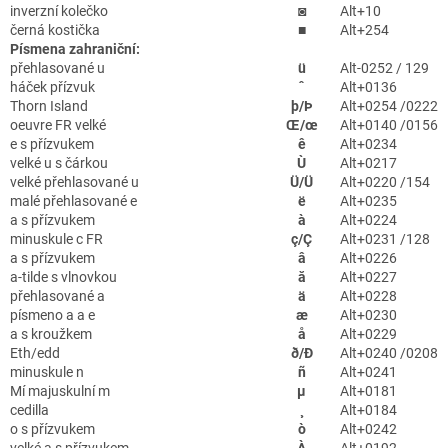
inverzní kolečko
◙
Alt+10
černá kostička
■
Alt+254
Písmena zahraniční:
přehlasované u
ü
Alt-0252 / 129
háček přízvuk
ˆ
Alt+0136
Thorn Island
þ/Þ
Alt+0254 /0222
oeuvre FR velké
Œ/œ
Alt+0140 /0156
e s přízvukem
ê
Alt+0234
velké u s čárkou
Ù
Alt+0217
velké přehlasované u
Ü/Ü
Alt+0220 /154
malé přehlasované e
ë
Alt+0235
a s přízvukem
à
Alt+0224
minuskule c FR
ç/Ç
Alt+0231 /128
a s přízvukem
â
Alt+0226
a-tilde s vlnovkou
ă
Alt+0227
přehlasované a
ä
Alt+0228
písmeno a a e
æ
Alt+0230
a s kroužkem
å
Alt+0229
Eth/edd
ð/Ð
Alt+0240 /0208
minuskule n
ñ
Alt+0241
Mí majuskulní m
µ
Alt+0181
cedilla
¸
Alt+0184
o s přízvukem
ò
Alt+0242
velké a s přízvukem
À
Alt+0192