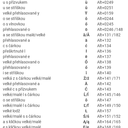
u s přízvukem
ù
Alt+0249
u se stříškou
û
Alt+0251
velké přehlasované y
Ÿ
Alt+0159
o se stříškou
ô
Alt+0244
o s vlnovkou
ő
Alt+0245
přehlasované o
ö
Alt+0246 /148
a se stříškou malé/velké
â/Â
Alt+131 /182
přehlasované a
ä
Alt+132
c s čárkou
ć
Alt+134
přeškrtnuté l
ł
Alt+136
přehlasované e
ë
Alt+137
velké přehlasované o
Ő
Alt+138
přehlasované o
ő
Alt+139
i se stříškou
î
Alt+140
velká z s čárkou velké/malé
Ź/ź
Alt+141 /171
velké přehlasované a
Ä
Alt+142
velké c s přízvukem
Ć
Alt+143
velké/malé l s čárkou
Ĺ/ĺ
Alt+145 /146
o se stříškou
ô
Alt+147
velké/malé l s čárkou
Ľ/ľ
Alt+149 /150
velké lodž
Ł
Alt+157
velké/malé s s čárkou
Ś/ś
Alt+151 /152
a s kličkou velké/malé
Ą/ą
Alt+164 /165
e s kličkou velké/malé
Ę/ę
Alt+168 /169