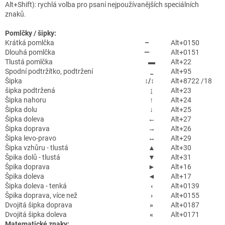
Alt+Shift): rychlá volba pro psaní nejpoužívanějších speciálních
znaků.
Pomlčky / šipky:
Krátká pomlčka
–
Alt+0150
Dlouhá pomlčka
—
Alt+0151
Tlustá pomlčka
▬
Alt+22
Spodní podtržítko, podtržení
_
Alt+95
Šipka
↕/↕
Alt+8722 /18
šipka podtržená
↨
Alt+23
Šipka nahoru
↑
Alt+24
Šipka dolu
↓
Alt+25
Šipka doleva
←
Alt+27
Šipka doprava
→
Alt+26
Šipka levo-pravo
↔
Alt+29
Šipka vzhůru - tlustá
▲
Alt+30
Špika dolů - tlustá
▼
Alt+31
Špika doprava
►
Alt+16
Špika doleva
◄
Alt+17
Šipka doleva - tenká
‹
Alt+0139
Špika doprava, více než
›
Alt+0155
Dvojitá šipka doprava
»
Alt+0187
Dvojitá šipka doleva
«
Alt+0171
Matematické znaky: