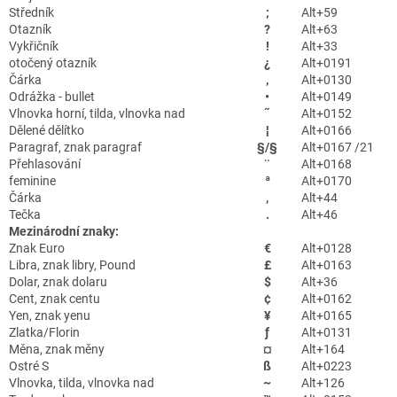
Středník
;
Alt+59
Otazník
?
Alt+63
Vykřičník
!
Alt+33
otočený otazník
¿
Alt+0191
Čárka
‚
Alt+0130
Odrážka - bullet
•
Alt+0149
Vlnovka horní, tilda, vlnovka nad
˜
Alt+0152
Dělené dělítko
¦
Alt+0166
Paragraf, znak paragraf
§/§
Alt+0167 /21
Přehlasování
¨
Alt+0168
feminine
ª
Alt+0170
Čárka
,
Alt+44
Tečka
.
Alt+46
Mezinárodní znaky:
Znak Euro
€
Alt+0128
Libra, znak libry, Pound
£
Alt+0163
Dolar, znak dolaru
$
Alt+36
Cent, znak centu
¢
Alt+0162
Yen, znak yenu
¥
Alt+0165
Zlatka/Florin
ƒ
Alt+0131
Měna, znak měny
¤
Alt+164
Ostré S
ß
Alt+0223
Vlnovka, tilda, vlnovka nad
~
Alt+126