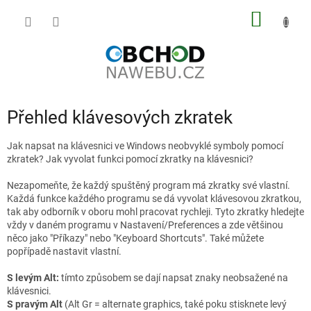
Přejít
NÁKUP
na
obsah
KOŠÍK
Přehled klávesových zkratek
Jak napsat na klávesnici ve Windows neobvyklé symboly pomocí
zkratek? Jak vyvolat funkci pomocí zkratky na klávesnici?
Nezapomeňte, že každý spuštěný program má zkratky své vlastní.
Každá funkce každého programu se dá vyvolat klávesovou zkratkou,
tak aby odborník v oboru mohl pracovat rychleji. Tyto zkratky hledejte
vždy v daném programu v Nastavení/Preferences a zde většinou
něco jako "Příkazy" nebo "Keyboard Shortcuts". Také můžete
popřípadě nastavit vlastní.
S levým Alt:
tímto způsobem se dají napsat znaky neobsažené na
klávesnici.
S pravým Alt
(Alt Gr = alternate graphics, také poku stisknete levý