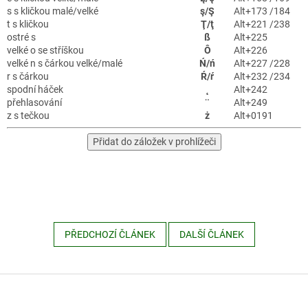
s s kličkou malé/velké
ş/Ş
Alt+173 /184
t s kličkou
Ţ/ţ
Alt+221 /238
ostré s
ß
Alt+225
velké o se stříškou
Ô
Alt+226
velké n s čárkou velké/malé
Ń/ń
Alt+227 /228
r s čárkou
Ŕ/ŕ
Alt+232 /234
spodní háček
˛
Alt+242
přehlasování
¨
Alt+249
z s tečkou
ż
Alt+0191
Přidat do záložek v prohlížeči
PŘEDCHOZÍ ČLÁNEK
DALŠÍ ČLÁNEK
Z
á