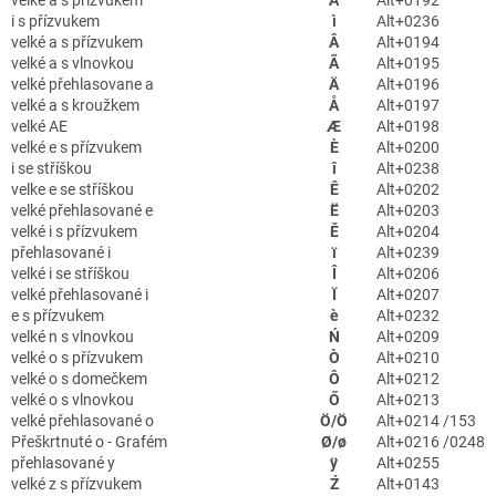
i s přízvukem
ì
Alt+0236
velké a s přízvukem
Â
Alt+0194
velké a s vlnovkou
Ã
Alt+0195
velké přehlasovane a
Ä
Alt+0196
velké a s kroužkem
Å
Alt+0197
velké AE
Æ
Alt+0198
velké e s přízvukem
È
Alt+0200
i se stříškou
î
Alt+0238
velke e se stříškou
Ê
Alt+0202
velké přehlasované e
Ë
Alt+0203
velké i s přízvukem
Ě
Alt+0204
přehlasované i
ï
Alt+0239
velké i se stříškou
Î
Alt+0206
velké přehlasované i
Ï
Alt+0207
e s přízvukem
è
Alt+0232
velké n s vlnovkou
Ń
Alt+0209
velké o s přízvukem
Ò
Alt+0210
velké o s domečkem
Ô
Alt+0212
velké o s vlnovkou
Ő
Alt+0213
velké přehlasované o
Ö/Ö
Alt+0214 /153
Přeškrtnuté o - Grafém
Ø/ø
Alt+0216 /0248
přehlasované y
ÿ
Alt+0255
velké z s přízvukem
Ź
Alt+0143