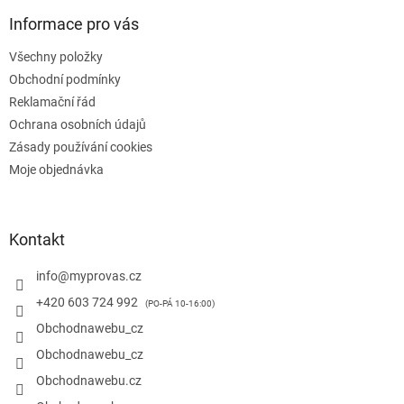
p
a
Informace pro vás
t
Všechny položky
í
Obchodní podmínky
Reklamační řád
Ochrana osobních údajů
Zásady používání cookies
Moje objednávka
Kontakt
info
@
myprovas.cz
+420 603 724 992
Obchodnawebu_cz
Obchodnawebu_cz
Obchodnawebu.cz