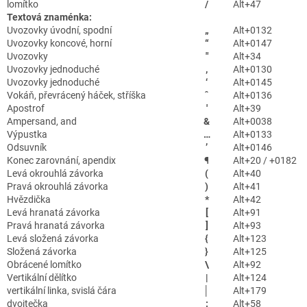
lomítko
/
Alt+47
Textová znaménka:
Uvozovky úvodní, spodní
„
Alt+0132
Uvozovky koncové, horní
“
Alt+0147
Uvozovky
"
Alt+34
Uvozovky jednoduché
‚
Alt+0130
Uvozovky jednoduché
‘
Alt+0145
Vokáň, převrácený háček, stříška
ˆ
Alt+0136
Apostrof
'
Alt+39
Ampersand, and
&
Alt+0038
Výpustka
…
Alt+0133
Odsuvník
’
Alt+0146
Konec zarovnání, apendix
¶
Alt+20 / +0182
Levá okrouhlá závorka
(
Alt+40
Pravá okrouhlá závorka
)
Alt+41
Hvězdička
*
Alt+42
Levá hranatá závorka
[
Alt+91
Pravá hranatá závorka
]
Alt+93
Levá složená závorka
{
Alt+123
Složená závorka
}
Alt+125
Obrácené lomítko
\
Alt+92
Vertikální dělítko
|
Alt+124
vertikální linka, svislá čára
│
Alt+179
dvojtečka
:
Alt+58