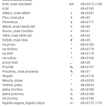
Krát, znak násobení
×/×
Alt+0215 /158
Krát
·
Alt+0183
Děleno, znak dělení
÷
Alt+0247
Plus, znak plus
+
Alt+43
Plusminus
±
Alt+0177
Menší, znak menší než
<
Alt+60
Rovno, znak rovnítko
=
Alt+61
Větší, znak větší než
>
Alt+62
Kžížek, znak čísla
#
Alt+35
na prvou
¹
Alt+0185
na druhou
²
Alt+0178
na třetí
³
Alt+0179
na nultou
º
Alt+0186
pravý úhel
∟
Alt+28
Promile
‰
Alt+0137
Procento, znak procenta
%
Alt+37
Stupeň
°
Alt+0176
Minuta, stopa
'
Alt+0039
Vteřina, palec
"
Alt+0034
jedna čtvrtina
¼
Alt+0188
jedna polovina
½
Alt+0189
třii čtvrtiny
¾
Alt+0190
logická negace, logický zápor
¬/¬
Alt+0172 /170