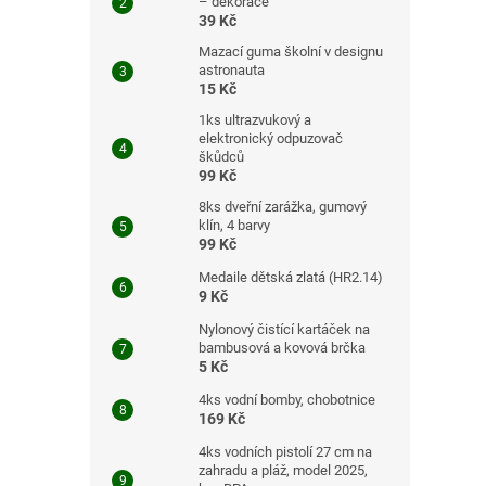
– dekorace
39 Kč
Mazací guma školní v designu
astronauta
15 Kč
1ks ultrazvukový a
elektronický odpuzovač
škůdců
99 Kč
8ks dveřní zarážka, gumový
klín, 4 barvy
99 Kč
Medaile dětská zlatá (HR2.14)
9 Kč
Nylonový čistící kartáček na
bambusová a kovová brčka
5 Kč
4ks vodní bomby, chobotnice
169 Kč
4ks vodních pistolí 27 cm na
zahradu a pláž, model 2025,