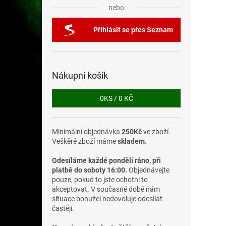
nebo
Přihlásit se přes Seznam
Nákupní košík
0
KS /
0 KČ
Minimální objednávka
250Kč
ve zboží.
Veškěré zboží máme
skladem
.
Odesíláme každé pondělí ráno, při
platbě do soboty 16:00.
Objednávejte
pouze, pokud to jste ochotni to
akceptovat. V současné době nám
situace bohužel nedovoluje odesílat
častěji.