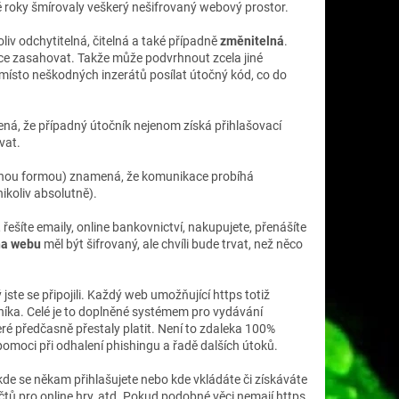
uhé roky šmírovaly veškerý nešifrovaný webový prostor.
iv odchytitelná, čitelná a také případně
změnitelná
.
ace zasahovat. Takže může podvrhnout zcela jiné
o místo neškodných inzerátů posílat útočný kód, co do
ná, že případný útočník nejenom získá přihlašovací
vat.
 jinou formou) znamená, že komunikace probíhá
koliv absolutně).
 řešíte emaily, online bankovnictví, nakupujete, přenášíte
na webu
měl být šifrovaný, ale chvíli bude trvat, než něco
ý jste se připojili. Každý web umožňující https totiž
tníka. Celé je to doplněné systémem pro vydávání
teré předčasně přestaly platit. Není to zdaleka 100%
omoci při odhalení phishingu a řadě dalších útoků.
de se někam přihlašujete nebo kde vkládáte či získáváte
 účtů pro online hry, atd. Pokud podobné věci nemají https