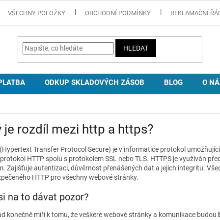
VŠECHNY POLOŽKY
OBCHODNÍ PODMÍNKY
REKLAMAČNÍ ŘÁ
HLEDAT
PLATBA
ODKUP SKLADOVÝCH ZÁSOB
BLOG
O NÁ
 je rozdíl mezi http a https?
(Hypertext Transfer Protocol Secure) je v informatice protokol umožňují
 protokol HTTP spolu s protokolem SSL nebo TLS. HTTPS je využíván př
m. Zajišťuje autentizaci, důvěrnost přenášených dat a jejich integritu.
pečeného HTTP pro všechny webové stránky.
si na to dávat pozor?
ad konečně míří k tomu, že veškeré webové stránky a komunikace budou