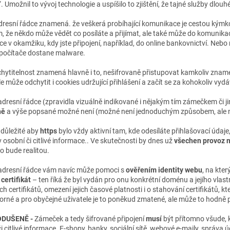
. Umožnil to vývoj technologie a uspíšilo to zjištění, že tajné služby dlo
dresní řádce znamená. že veškerá probíhající komunikace je cestou kýmkol
, že někdo může vědět co posíláte a přijímat, ale také může do komunik
e v okamžiku, kdy jste připojení, například, do online bankovnictví. Neb
počítače dostane malware.
hytitelnost znamená hlavně i to, nešifrovaně přistupovat kamkoliv zname
le může odchytit i cookies udržující přihlášení a začít se za kohokoliv vydá
adresní řádce (zpravidla vizuálně indikované i nějakým tím zámečkem či
ně
a výše popsané možné není (možné není jednoduchým způsobem, ale ni
 důležité aby
https
bylo vždy aktivní tam, kde odesíláte přihlašovací údaje,
v osobní či citlivé informace.. Ve skutečnosti by dnes už
všechen provoz 
o bude realitou.
adresní řádce vám navíc může pomoci s
ověřením identity webu
, na kter
á
certifikát
– ten říká že byl vydán pro onu konkrétní doménu a jejího vlas
h certifikátů, omezení jejich časové platnosti i o stahování certifikátů, k
orné a pro obyčejné uživatele je to poněkud zmatené, ale může to hodně p
ODUŠENĚ -
Zámeček a tedy šifrované připojení
musí
být přítomno všude, k
i citlivé informace. E-shopy, banky, sociální sítě, webové e-maily, správa