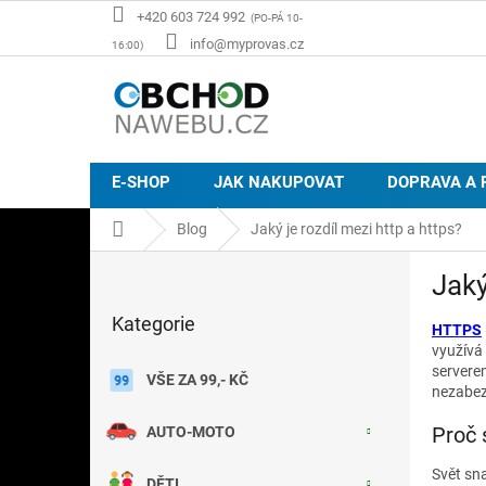
Přejít
+420 603 724 992
na
info@myprovas.cz
obsah
E-SHOP
JAK NAKUPOVAT
DOPRAVA A 
Domů
Blog
Jaký je rozdíl mezi http a https?
P
Jaký
o
Přeskočit
s
Kategorie
kategorie
HTTPS
t
využívá
r
servere
a
VŠE ZA 99,- KČ
nezabez
n
n
Proč 
AUTO-MOTO
í
p
Svět sn
DĚTI