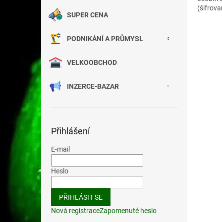
(šifrov
SUPER CENA
PODNIKÁNÍ A PRŮMYSL
VELKOOBCHOD
INZERCE-BAZAR
Přihlášení
E-mail
Heslo
PŘIHLÁSIT SE
Nová registrace
Zapomenuté heslo