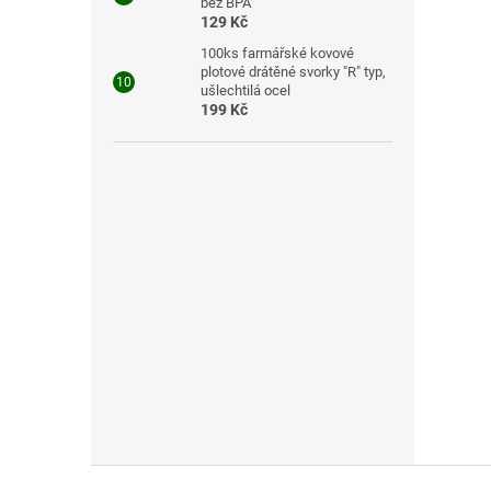
bez BPA
129 Kč
100ks farmářské kovové
plotové drátěné svorky "R" typ,
ušlechtilá ocel
199 Kč
Z