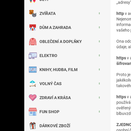
„adresy“
a
n
ZVÍŘATA
http
v a
e
Nejenom
l
informac
DŮM A ZAHRADA
vašeho 
Ona odc
OBLEČENÍ A DOPLŇKY
údaje, a
ELEKTRO
https
v 
šifrova
KNIHY, HUDBA, FILM
Proto je
jakékoli
VOLNÝ ČAS
takovéh
https
v 
ZDRAVÍ A KRÁSA
použív
ověřenýc
FUN SHOP
blbuvzd
ZJEDN
DÁRKOVÉ ZBOŽÍ
osobní č