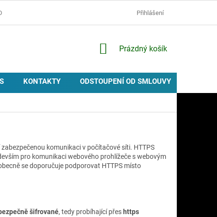
D
OCHRANA OSOBNÍCH ÚDAJŮ
ZÁSADY POUŽÍVÁNÍ COOKIES
Přihlášení
NÁKUPNÍ
Prázdný košík
KOŠÍK
S
KONTAKTY
ODSTOUPENÍ OD SMLOUVY
PROVIZ
cí zabezpečenou komunikaci v počítačové síti. HTTPS
edevším pro komunikaci webového prohlížeče s webovým
 Všeobecně se doporučuje podporovat HTTPS místo
bezpečně šifrované
, tedy probíhající přes
https