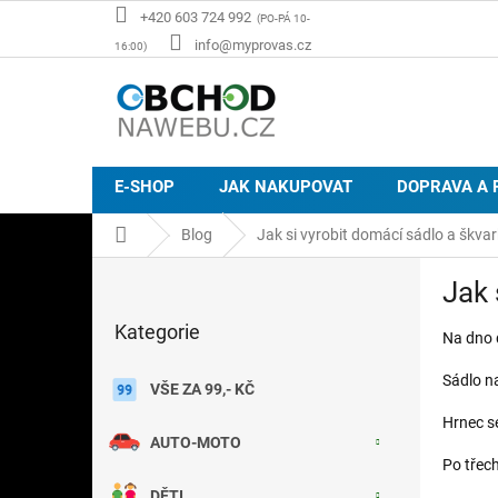
Přejít
+420 603 724 992
na
info@myprovas.cz
obsah
E-SHOP
JAK NAKUPOVAT
DOPRAVA A 
Domů
Blog
Jak si vyrobit domácí sádlo a škva
P
Jak 
o
Přeskočit
s
Kategorie
kategorie
Na dno 
t
r
Sádlo na
a
VŠE ZA 99,- KČ
n
Hrnec se
n
AUTO-MOTO
í
Po třec
p
DĚTI