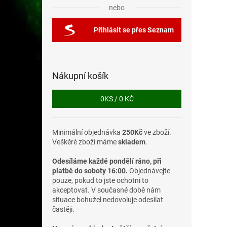
nebo
Přihlásit se přes Seznam
Nákupní košík
0
KS /
0 KČ
Minimální objednávka
250Kč
ve zboží.
Veškěré zboží máme
skladem
.
Odesíláme každé pondělí ráno, při
platbě do soboty 16:00.
Objednávejte
pouze, pokud to jste ochotni to
akceptovat. V současné době nám
situace bohužel nedovoluje odesílat
častěji.