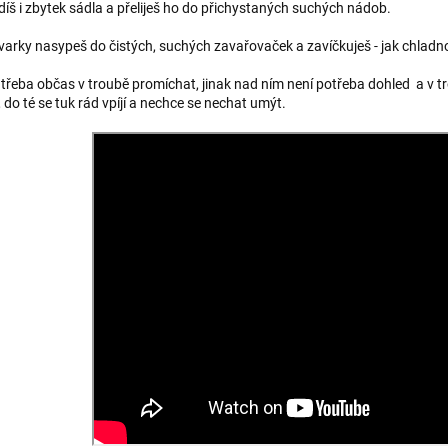
íš i zbytek sádla a přeliješ ho do přichystaných suchých nádob.
varky nasypeš do čistých, suchých zavařovaček a zavíčkuješ - jak chladn
 třeba občas v troubě promíchat, jinak nad ním není potřeba dohled a v t
do té se tuk rád vpíjí a nechce se nechat umýt.