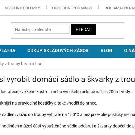
VŠECHNY POLOŽKY
OBCHODNÍ PODMÍNKY
REKLAMAČNÍ ŘÁ
HLEDAT
PLATBA
ODKUP SKLADOVÝCH ZÁSOB
BLOG
O NÁ
rky z trouby bez míchání
si vyrobit domácí sádlo a škvarky z tro
dostatečně velkého kastrolu nebo vysokého pekáče naliješ 200ml vody.
krájíš na pravidelné kostičky a také vhodíš do hrnce.
 sádlem vložíš do trouby vyhřáté na 150°C a bez jakékoliv pokličky nech
h hodinách můžeš část vypuštěného sádla odebrat a škvarky dopéct do 