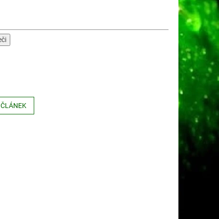
eči
 ČLÁNEK