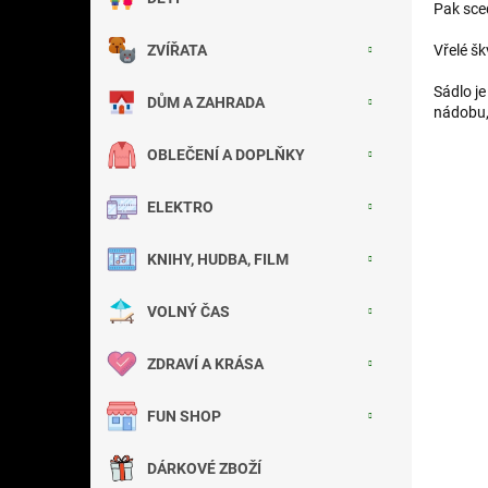
Pak sced
a
n
Vřelé šk
ZVÍŘATA
e
l
Sádlo je
DŮM A ZAHRADA
nádobu, 
OBLEČENÍ A DOPLŇKY
ELEKTRO
KNIHY, HUDBA, FILM
VOLNÝ ČAS
ZDRAVÍ A KRÁSA
FUN SHOP
DÁRKOVÉ ZBOŽÍ