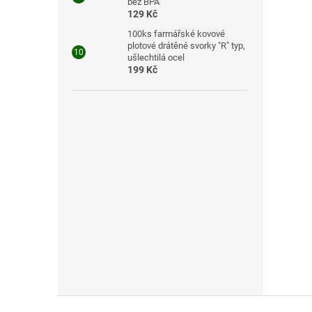
bez BPA
129 Kč
100ks farmářské kovové
plotové drátěné svorky "R" typ,
ušlechtilá ocel
199 Kč
Z