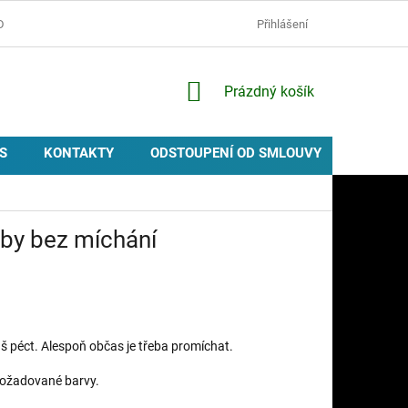
D
OCHRANA OSOBNÍCH ÚDAJŮ
ZÁSADY POUŽÍVÁNÍ COOKIES
Přihlášení
NÁKUPNÍ
Prázdný košík
KOŠÍK
S
KONTAKTY
ODSTOUPENÍ OD SMLOUVY
PROVIZ
uby bez míchání
áš péct. Alespoň občas je třeba promíchat.
požadované barvy.