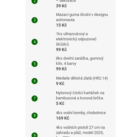
– dekorace
39 Kč
Mazací guma školní v designu
astronauta
15 Kč
1ks ultrazvukový a
elektronický odpuzovač
škůdců
99 Kč
8ks dveřní zarážka, gumový
klín, 4 barvy
99 Kč
Medaile dětská zlatá (HR2.14)
9 Kč
Nylonový čistící kartáček na
bambusová a kovová brčka
5 Kč
4ks vodní bomby, chobotnice
169 Kč
4ks vodních pistolí 27 cm na
zahradu a pláž, model 2025,