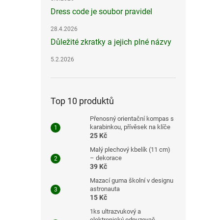
Dress code je soubor pravidel
28.4.2026
Důležité zkratky a jejich plné názvy
5.2.2026
Top 10 produktů
Přenosný orientační kompas s
karabinkou, přívěsek na klíče
25 Kč
Malý plechový kbelík (11 cm)
– dekorace
39 Kč
Mazací guma školní v designu
astronauta
15 Kč
1ks ultrazvukový a
elektronický odpuzovač