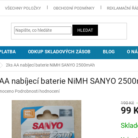
VŠECHNY POLOŽKY
OBCHODNÍ PODMÍNKY
REKLAMAČNÍ ŘÁ
HLEDAT
PLATBA
ODKUP SKLADOVÝCH ZÁSOB
BLOG
O NÁ
2ks AA nabíjecí baterie NiMH SANYO 2500mAh
 AA nabíjecí baterie NiMH SANYO 250
né
noceno
Podrobnosti hodnocení
ní
u
190 Kč
99 
Měrná
Skla
cena:
ek.