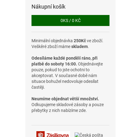
Nákupní košík
0
KS /
0 KČ
Minimální objednávka
250Kč
ve zboží.
Veškěré zboží máme
skladem
.
Odesíláme každé pondělí ráno, při
platbě do soboty 16:00.
Objednávejte
pouze, pokud to jste ochotni to
akceptovat. V současné době nám
situace bohužel nedovoluje odesílat
častěji.
Neumíme objednat větší množství.
Odkupujeme skladové zásoby a pouze
přebytky z nich nabízíme zde.