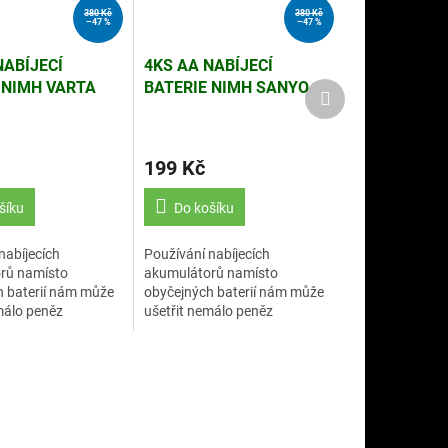
380 Kč
380 Kč
–47 %
–47 %
NABÍJECÍ
4KS AA NABÍJECÍ
 NIMH VARTA
BATERIE NIMH SANYO
Další
produkt
H
2100MAH
199 Kč
šíku
Do košíku
nabíjecích
Používání nabíjecích
rů namísto
akumulátorů namísto
h baterií nám může
obyčejných baterií nám může
málo peněz
ušetřit nemálo peněz