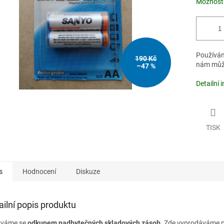
Možnosti
Používán
190 Kč
nám může
–47 %
Detailní 
TISK
s
Hodnocení
Diskuze
ailní popis produktu
ýváme se
odkupem nadbytečných skladových zásob
. Zde vyprodáváme p