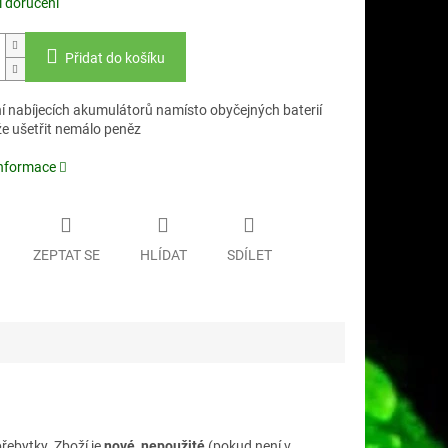
 doručení
Přidat do košíku
í nabíjecích akumulátorů namísto obyčejných baterií
 ušetřit nemálo peněz
informace
ZEPTAT SE
HLÍDAT
SDÍLET
řebytky. Zboží je
nové, nepoužité
(pokud není v