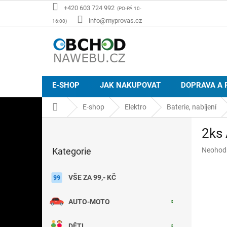
Přejít
+420 603 724 992
na
info@myprovas.cz
obsah
E-SHOP
JAK NAKUPOVAT
DOPRAVA A 
Domů
E-shop
Elektro
Baterie, nabíjení
P
2ks
o
Přeskočit
s
Průměr
Kategorie
Neohod
kategorie
t
hodnoce
r
produkt
a
VŠE ZA 99,- KČ
je
n
0,0
z
n
AUTO-MOTO
5
í
hvězdič
p
DĚTI