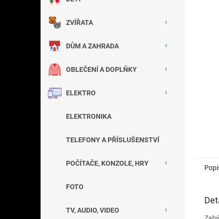
a
n
ZVÍŘATA
e
l
DŮM A ZAHRADA
OBLEČENÍ A DOPLŇKY
ELEKTRO
ELEKTRONIKA
TELEFONY A PŘÍSLUŠENSTVÍ
POČÍTAČE, KONZOLE, HRY
Popi
FOTO
Det
TV, AUDIO, VIDEO
Zab