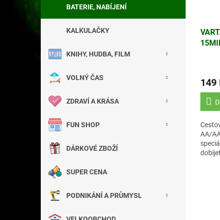
BATERIE, NABÍJENÍ
KALKULAČKY
VART
15MI
BATE
KNIHY, HUDBA, FILM
VOLNÝ ČAS
149
ZDRAVÍ A KRÁSA
D
FUN SHOP
Cestov
AA/AA
speciá
DÁRKOVÉ ZBOŽÍ
dobije
2ks AA
SUPER CENA
PODNIKÁNÍ A PRŮMYSL
VELKOOBCHOD