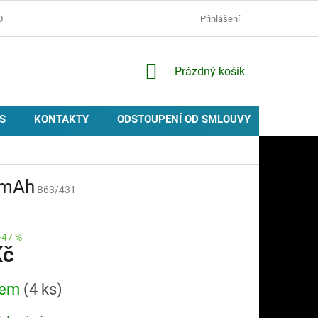
D
OCHRANA OSOBNÍCH ÚDAJŮ
ZÁSADY POUŽÍVÁNÍ COOKIES
Přihlášení
NÁKUPNÍ
Prázdný košík
KOŠÍK
S
KONTAKTY
ODSTOUPENÍ OD SMLOUVY
PROVIZ
0mAh
B63/431
–47 %
Kč
dem
(4 ks)