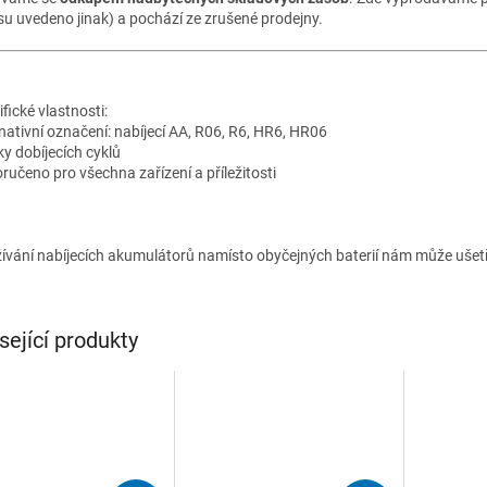
su uvedeno jinak) a pochází ze zrušené prodejny.
fické vlastnosti:
rnativní označení: nabíjecí AA, R06, R6, HR6, HR06
ky dobíjecích cyklů
ručeno pro všechna zařízení a příležitosti
ívání nabíjecích akumulátorů namísto obyčejných baterií nám může ušet
sející produkty