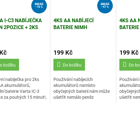
690 Kč
380 Kč
–78 %
–47 %
A I-C3 NABÍJEČKA
4KS AA NABÍJECÍ
4KS AA 
N 2POZICE + 2KS
BATERIE NIMH
BATERIE
RIE AA (EL.5)
ENERGIZER 2500MAH
2300MA
 Kč
199 Kč
199 Kč
o košíku
Do košíku
Do ko
ní nabíječka pro 2ks
Používání nabíjecích
Používání 
A akumulátorů,
akumulátorů namísto
akumuláto
lní baterie Varta IC-3
obyčejných baterií nám může
obyčejnýc
te za pouhých 15 minut!,
ušetřit nemálo peněz
ušetřit ne
 baterií jsou součástí